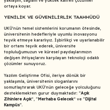
yaklaşım, sağlam ve yüksek kaliteli çözümler
ortaya koyar.
YENILIK VE GÜVENILIRLIK TAAHHÜDÜ
UKÜ'nün temel sistemlerini korumanın ötesinde,
üniversitenin hedefleriyle uyumlu inovasyonu
teşvik etmeye kararlıyız. İşbirlikçi ve uyarlanabilir
bir ortamı teşvik ederek, üniversite
topluluğumuzun ve küresel paydaşlarımızın
değişen ihtiyaçlarını karşılayan teknoloji odaklı
çözümler sunuyoruz.
Yazılım Geliştirme Ofisi, ileriye dönük bir
yaklaşımla, üniversitenin sloganlarını
somutlaştırarak UKÜ'nün geleceğe yolculuğunu
desteklemekten gurur duymaktadır: “
Açık
Zihinlere Açık
”, “
Merhaba Gelecek
” ve “
Dijital
Kampüs
“.