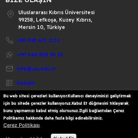
BİZE ULAŞIN
Uluslararası Kıbrıs Üniversitesi
99258, Lefkoşa, Kuzey Kıbrıs,
Mersin 10, Türkiye
+90 392 671 1111
+90 548 858 96 31
info@ciu.edu.tr
İletişim
Bu web sitesi çerezleri kullanıyor.Kullanıcı deneyiminizi geliştirmek
için bu sitede çerezler kullanıyoruz.Kabul Et düğmesini tıklayarak
bunu yapmamızı kabul etmiş olursunuz.İlgili bağlantıdan Çerez
https://www.facebook.com/CIUOfficial
https://twitter.com/CIUOfficial
https://www.instagram.com/ciu.officia
https://www.youtube.com/user/ul
https://www.linkedin.co
Politikamız hakkında daha fazla bilgi edinebilirsiniz.
k%C4%B1br%C4%B1s-
Çerez Politikası
%C3%BCniversitesi/
© 2026 Uluslararası Kıbrıs Üniversitesi