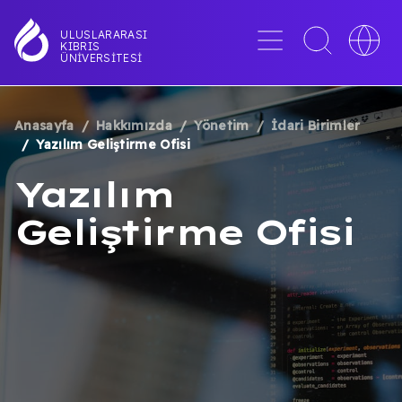
Ana
içeriğe
Menü
Toggle
Toggle
ULUSLARARASI
KIBRIS
atla
search
languag
ÜNIVERSITESI
interface
switche
Anasayfa
Hakkımızda
Yönetim
İdari Birimler
SAYFA
Yazılım Geliştirme Ofisi
YOLU
Yazılım
Geliştirme Ofisi