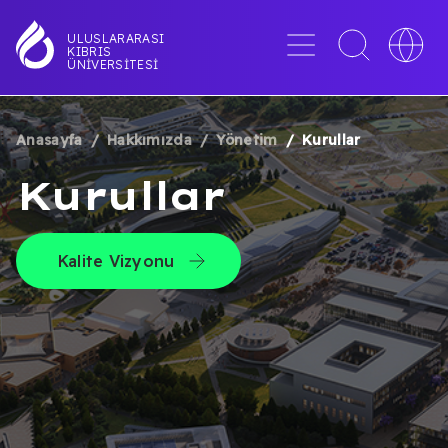
Ana
içeriğe
Menü
Toggle
Toggle
ULUSLARARASI
KIBRIS
atla
search
languag
ÜNIVERSITESI
interface
switche
Anasayfa
Hakkımızda
Yönetim
Kurullar
SAYFA
Kurullar
YOLU
Kalite Vizyonu