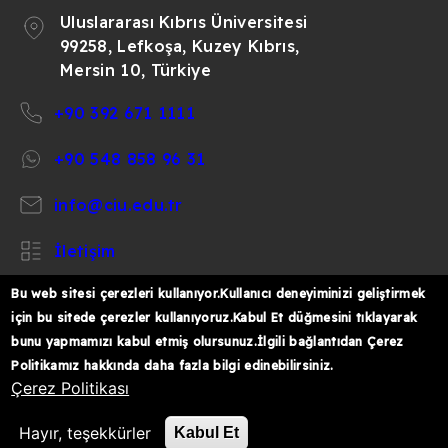
Uluslararası Kıbrıs Üniversitesi
99258, Lefkoşa, Kuzey Kıbrıs,
Mersin 10, Türkiye
+90 392 671 1111
+90 548 858 96 31
info@ciu.edu.tr
İletişim
Bu web sitesi çerezleri kullanıyor.Kullanıcı deneyiminizi geliştirmek
için bu sitede çerezler kullanıyoruz.Kabul Et düğmesini tıklayarak
bunu yapmamızı kabul etmiş olursunuz.İlgili bağlantıdan Çerez
https://www.facebook.com/CIUOfficial
https://twitter.com/CIUOfficial
https://www.instagram.com/ciu.officia
https://www.youtube.com/user/ul
https://www.linkedin.co
Politikamız hakkında daha fazla bilgi edinebilirsiniz.
k%C4%B1br%C4%B1s-
Çerez Politikası
%C3%BCniversitesi/
© 2026 Uluslararası Kıbrıs Üniversitesi
Hayır, teşekkürler
Kabul Et