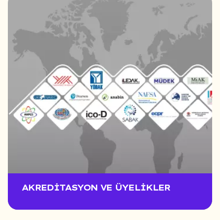
AKREDITASYON VE ÜYELIKLER