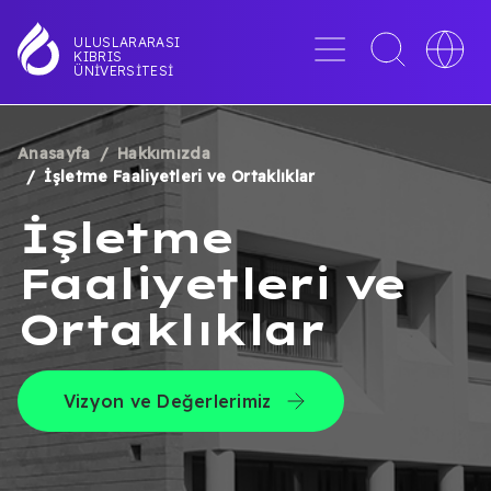
Ana
içeriğe
Menü
Toggle
Toggle
ULUSLARARASI
KIBRIS
atla
search
languag
ÜNIVERSITESI
interface
switche
Anasayfa
Hakkımızda
SAYFA
İşletme Faaliyetleri ve Ortaklıklar
YOLU
İşletme
Faaliyetleri ve
Ortaklıklar
Vizyon ve Değerlerimiz