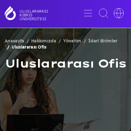
Ana
içeriğe
Menü
Toggle
Toggle
ULUSLARARASI
KIBRIS
atla
search
languag
ÜNIVERSITESI
interface
switche
Anasayfa
Hakkımızda
Yönetim
İdari Birimler
SAYFA
Uluslararası Ofis
YOLU
Uluslararası Ofis