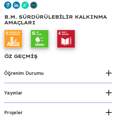
B.M. SÜRDÜRÜLEBILIR KALKINMA
AMAÇLARI
ÖZ GEÇMIŞ
Öğrenim Durumu
Yayınlar
Uluslararası Kıbrıs Üniversitesi
Mimarlık
(Doktora, 2021)
Doğu Akdeniz Üniversitesi
Mimarlık (Yüksek
Lisans, 2004)
Projeler
Ulusal bilimsel toplantılarda sunulan ve bildiri