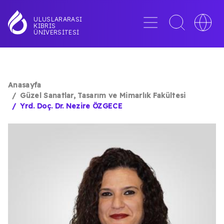
Ana
içeriğe
Menü
Toggle
Toggle
ULUSLARARASI
KIBRIS
atla
search
languag
ÜNIVERSITESI
interface
switche
Anasayfa
SAYFA
Güzel Sanatlar, Tasarım ve Mimarlık Fakültesi
Yrd. Doç. Dr. Nezire ÖZGECE
YOLU