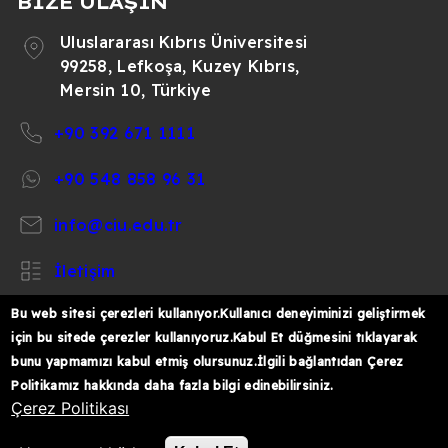
BİZE ULAŞIN
Uluslararası Kıbrıs Üniversitesi
99258, Lefkoşa, Kuzey Kıbrıs,
Mersin 10, Türkiye
+90 392 671 1111
+90 548 858 96 31
info@ciu.edu.tr
İletişim
Bu web sitesi çerezleri kullanıyor.Kullanıcı deneyiminizi geliştirmek
için bu sitede çerezler kullanıyoruz.Kabul Et düğmesini tıklayarak
bunu yapmamızı kabul etmiş olursunuz.İlgili bağlantıdan Çerez
https://www.facebook.com/CIUOfficial
https://twitter.com/CIUOfficial
https://www.instagram.com/ciu.officia
https://www.youtube.com/user/ul
https://www.linkedin.co
Politikamız hakkında daha fazla bilgi edinebilirsiniz.
k%C4%B1br%C4%B1s-
Çerez Politikası
%C3%BCniversitesi/
© 2026 Uluslararası Kıbrıs Üniversitesi