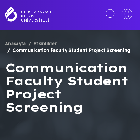
Ana
içeriğe
Menü
Toggle
Toggle
ULUSLARARASI
KIBRIS
atla
search
languag
ÜNIVERSITESI
interface
switche
Anasayfa
Etkinlikler
SAYFA
Communication Faculty Student Project Screening
YOLU
Communication
Faculty Student
Project
Screening