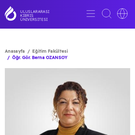
Ana
içeriğe
Menü
Toggle
Toggle
ULUSLARARASI
KIBRIS
atla
search
languag
ÜNIVERSITESI
interface
switche
Anasayfa
Eğitim Fakültesi
SAYFA
Öğr. Gör. Berna OZANSOY
YOLU