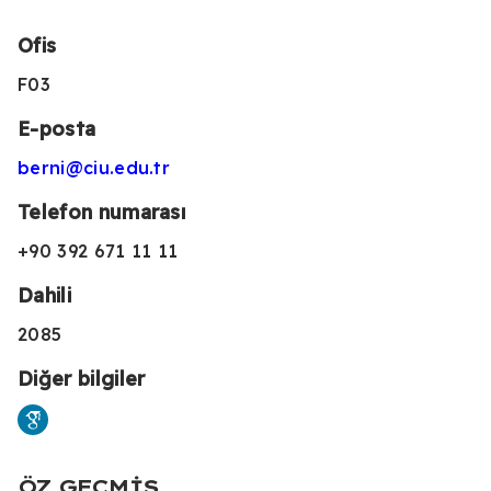
Ofis
F03
E-posta
berni@ciu.edu.tr
Telefon numarası
+90 392 671 11 11
Dahili
2085
Diğer bilgiler
ÖZ GEÇMIŞ